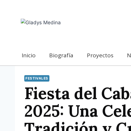
Skip
to
content
Inicio
Biografía
Proyectos
N
FESTIVALES
Fiesta del Ca
2025: Una Cel
Tradición y C