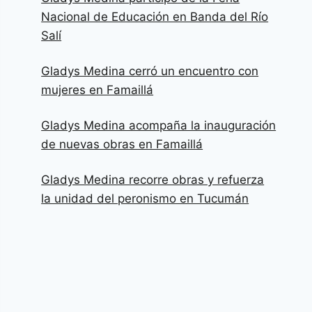
Nacional de Educación en Banda del Río
Salí
Gladys Medina cerró un encuentro con
mujeres en Famaillá
Gladys Medina acompaña la inauguración
de nuevas obras en Famaillá
Gladys Medina recorre obras y refuerza
la unidad del peronismo en Tucumán