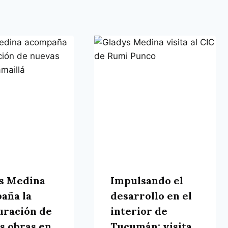
s Medina
Impulsando el
aña la
desarrollo en el
uración de
interior de
s obras en
Tucumán: visita