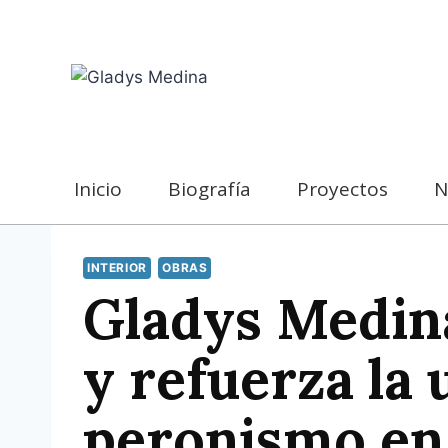
Skip
to
content
Inicio
Biografía
Proyectos
N
INTERIOR
OBRAS
Gladys Medin
y refuerza la 
peronismo e