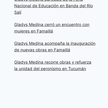
Nacional de Educación en Banda del Río
Salí
Gladys Medina cerró un encuentro con
mujeres en Famaillá
Gladys Medina acompaña la inauguración
de nuevas obras en Famaillá
Gladys Medina recorre obras y refuerza
la unidad del peronismo en Tucumán